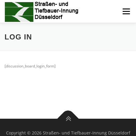
Zum
Inhalt
Menü
springen
KOMPETENZEN
ÜBER UNS
INNUNG
LOG IN
BERUFSBILDER
GALERIE
NEWS
[discussion_board_login_form]
KONTAKT
FORUM
IMPRESSUM
DATENSCHUTZERKLÄRUNG
Copyright © 2026 Straßen- und Tiefbauer-Innung Düsseldorf