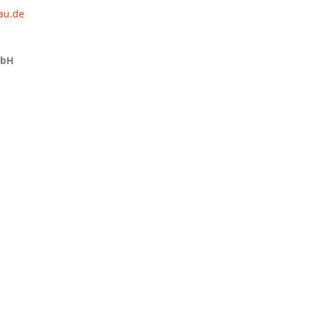
au.de
mbH