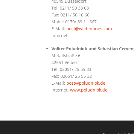
40549 Düsseldorf
Tel: 0211/ 50 38 08
Fax: 0211/ 50 16 60
Mobil: 0170/ 89 11 667
E-Mail:
post@wildenhues.com
Internet:
Volker Poludniok und Sebastian Cerven
Metallstraße 6
42551 Velbert
Tel: 02051/ 25 55 33
Fax: 02051/ 25 55 32
E-Mail:
post@poludniok.de
Internet:
www.poludniok.de