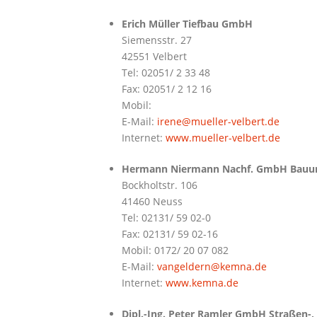
Erich Müller Tiefbau GmbH
Siemensstr. 27
42551 Velbert
Tel: 02051/ 2 33 48
Fax: 02051/ 2 12 16
Mobil:
E-Mail:
irene@mueller-velbert.de
Internet:
www.mueller-velbert.de
Hermann Niermann Nachf. GmbH Bauu
Bockholtstr. 106
41460 Neuss
Tel: 02131/ 59 02-0
Fax: 02131/ 59 02-16
Mobil: 0172/ 20 07 082
E-Mail:
vangeldern@kemna.de
Internet:
www.kemna.de
Dipl.-Ing. Peter Ramler GmbH Straßen-, 